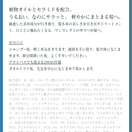
植物オイルとセラミドを配合。
うるおい、なのにサラッと。 軽やかにまとまる髪へ。
厳選した美容成分が行き渡り、髪本来の美しさを引き出すトリートメン
ト。日ごとに触れたくなる、ワンランク上のサラつや髪へ。
使用方法
シャンプー後、軽く水気をきります。適量を手に取り、髪全体になじま
せます。数分間置いた後、よくすすいでください。
アウトバスでも使える2WAY仕様
タオルドライ後、毛先を中心になじませて乾かします。
配合成分：水、BG、パルミチン酸エチルヘキシル、エチルヘキサン酸セチル、PEG－
40水添ヒマシ油、ベヘニルアルコール、グリセリン、シア脂、ヒマシ油、セタノール、
マンダリンオレンジ果皮油、ヤシ油脂肪酸PEG－7グリセリル、マルトデキストリン、
水添レシチン、ステアリン酸グリセリル、ステアラミドプロピルジメチルアミン、セラ
ミドNP、セラミドAP、セラミドEOP、フィトスフィンゴシン、アルガニアスピノサ核
油、スクワラン、γ－ドコサラクトン、ポリクオタニウム－64、ラベンダー油、ユーカ
リ葉／枝油、ローマカミツレ花エキス、トウキンセンカ花エキス、ヤグルマギク花エキ
ス、カミツレ花エキス、セイヨウオトギリソウ花／葉／茎エキス、フユボダイジュ花エ
キス、ローズマリー葉エキス、カキタンニン、サトウキビエキス、ステアリルベタイ
ン、水添ナタネ油アルコール、（C15－19）アルカン、ココイルアルギニンエチル
PCA、デシルグルコシド、PCA－Na、ポリクオタニウム－10、エチルヘキシルグリセ
リン、キサンタンガム、1,2－ヘキサンジオール、セバシン酸ジエチル、ラウレス－