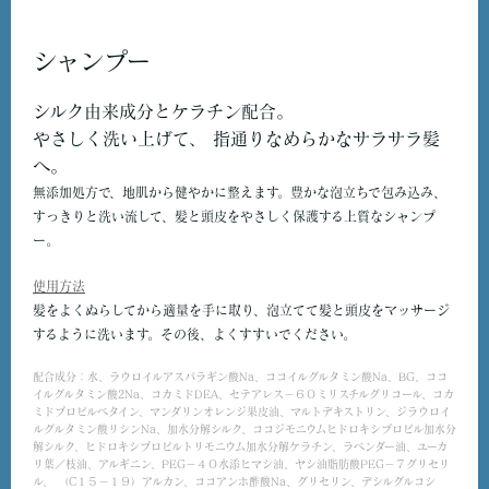
シャンプー
シルク由来成分とケラチン配合。
やさしく洗い上げて、 指通りなめらかなサラサラ髪
へ。
無添加処方で、地肌から健やかに整えます。豊かな泡立ちで包み込み、
すっきりと洗い流して、髪と頭皮をやさしく保護する上質なシャンプ
ー。
使用方法
髪をよくぬらしてから適量を手に取り、泡立てて髪と頭皮をマッサージ
するように洗います。その後、よくすすいでください。
配合成分：水、ラウロイルアスパラギン酸Na、ココイルグルタミン酸Na、BG、ココ
イルグルタミン酸2Na、コカミドDEA、セテアレス－６０ミリスチルグリコール、コカ
ミドプロピルベタイン、マンダリンオレンジ果皮油、マルトデキストリン、ジラウロイ
ルグルタミン酸リシンNa、加水分解シルク、ココジモニウムヒドロキシプロピル加水分
解シルク、ヒドロキシプロピルトリモニウム加水分解ケラチン、ラベンダー油、ユーカ
リ葉／枝油、アルギニン、PEG－４０水添ヒマシ油、ヤシ油脂肪酸PEG－７グリセリ
ル、（C１５－１９）アルカン、ココアンホ酢酸Na、グリセリン、デシルグルコシ