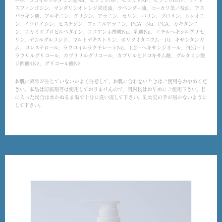
スフィンゴシン、マンダリンオレンジ果皮油、ラベンダー油、ユーカリ葉／枝油、アス
パラギン酸、アルギニン、グリシン、アラニン、セリン、バリン、プロリン、トレオニ
ン、イソロイシン、ヒスチジン、フェニルアラニン、PCA－Na、PCA、カキタンニ
ン、コカミドプロピルベタイン、ココアンホ酢酸Na、乳酸Na、エチルヘキシルグリセ
リン、デシルグルコシド、マルトデキストリン、ポリクオタニウム－10、キサンタンガ
ム、コレステロール、ラウロイルラクチレートNa、1,2－ヘキサンジオール、PEG－１
ラウリルグリコール、カプリリルグリコール、カプリルヒドロキサム酸、グルタミン酸
ジ酢酸4Na、グリコール酸Na
お肌に異常が生じていないかよく注意して、お肌に合わないときはご使用をおやめくだ
さい。本品は防腐剤等は使用しておりませんので、開封後はお早めにご使用下さい。目
に入った場合は水かぬるま湯で十分に洗い流して下さい。乳幼児の手が届かないように
して下さい。