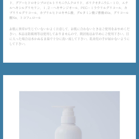
ド、グアーヒドロキシプロピルトリモニウムクロリド、ポリクオタニウム－１０、エチ
ルヘキシルグリセリン、１,２－ヘキサンジオール、PEG－１ラウリルグリコール、カ
プリリルグリコール、カプリルヒドロキサム酸、グルタミン酸ジ酢酸4Na、グリコール
酸Na、トコフェロール
お肌に異常が生じていないかよく注意して、お肌に合わないときはご使用をおやめくだ
さい。本品は防腐剤等は使用しておりませんので、開封後はお早めにご使用下さい。目
に入った場合は水かぬるま湯で十分に洗い流して下さい。乳幼児の手が届かないように
して下さい。