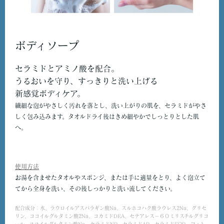
ボディソープ
セラミドとアミノ酸を配合。
うるおいを守り、すっきりと洗い上げる
新感覚ボディケア。
繊細な泡がやさしく汚れを落とし、洗い上がりの肌を、セラミドがやさ
しく包み込みます。タオルドライ後はきめ細やかでしっとりとした肌
へ。
使用方法
お湯を含ませたタオルやスポンジ、または手に適量をとり、よく泡立て
てから全身を洗い、その後しっかりと洗い流してください。
配合成分：水、ラウロイルアスパラギン酸Na、スルホコハク酸ラウレス2Na、グリセ
リン、ココイルグルタミン酸2Na、コカミドDEA、セテアレス－６０ミリスチルグリコ
ール、ココイルグルタミン酸Na、セラミドNP、セラミドAP、セラミドEOP、フィト