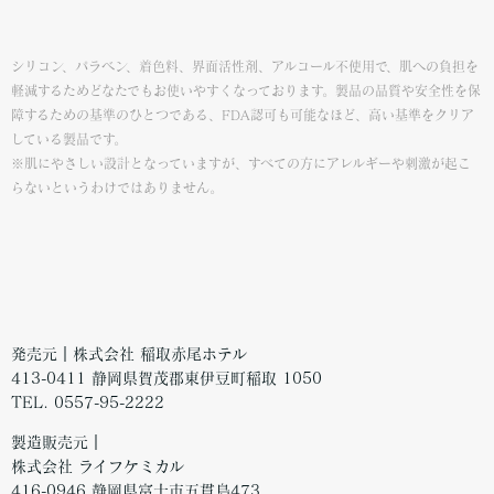
シリコン、パラベン、着色料、界面活性剤、アルコール不使用で、肌への負担を
軽減するためどなたでもお使いやすくなっております。製品の品質や安全性を保
障するための基準のひとつである、FDA認可も可能なほど、高い基準をクリア
している製品です。
※肌にやさしい設計となっていますが、すべての方にアレルギーや刺激が起こ
らないというわけではありません。
発売元｜株式会社 稲取赤尾ホテル
413-0411 静岡県賀茂郡東伊豆町稲取 1050
TEL. 0557-95-2222
製造販売元｜
株式会社 ライフケミカル
416-0946 静岡県富士市五貫島473